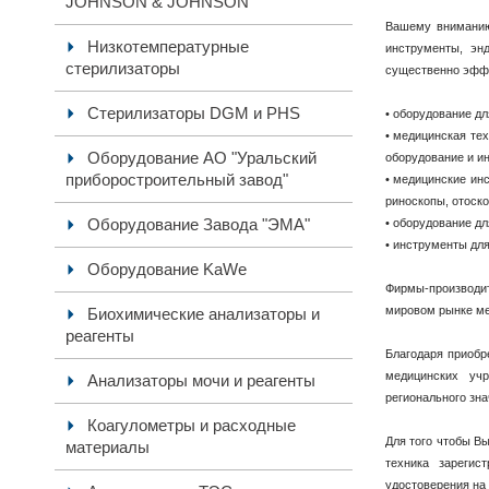
JOHNSON & JOHNSON
Вашему вниманию
Низкотемпературные
инструменты, эн
стерилизаторы
существенно эфф
Стерилизаторы DGM и PHS
• оборудование д
• медицинская те
Оборудование АО "Уральский
оборудование и и
приборостроительный завод"
• медицинские ин
риноскопы, отоско
Оборудование Завода "ЭМА"
• оборудование д
• инструменты для
Оборудование KaWe
Фирмы-производи
мировом рынке ме
Биохимические анализаторы и
реагенты
Благодаря приобр
медицинских уч
Анализаторы мочи и реагенты
регионального зна
Коагулометры и расходные
Для того чтобы В
материалы
техника зареги
удостоверения на 