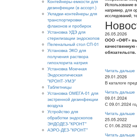
Контейнеры-емкости для
Использование в
дезинфекции (в ассорт.)
например, для о
Укладки-контейнеры для
исследований, т
транспортировки
Новос
флаконов и пробирок
Установка УДЭ для
26.05.2026
стерилизации эндоскопов
ООО «ОФТ» вы
Пеленальный стол СП-01
качественную 
Установка ЭКО для
обязательств.
получения раствора
гипохлорита натрия
Установка Моечная
Читать дальше
Эндоскопическая
29.01.2026
"КРОНТ-УМЭ"
В каталоге пре
Таблетницы
Читать дальше
Установка ОМЕГА-01 для
09.01.2024
экстренной дезинфекции
С 09.01.2024 г
воздуха
Устройство для
Читать дальше
обработки эндоскопов
25.05.2022
ЭНДОДЕЗ-"КРОНТ"
С 01.06.2022 н
АЭРО-ДЕЗ-"КРОНТ"
Читать дальше