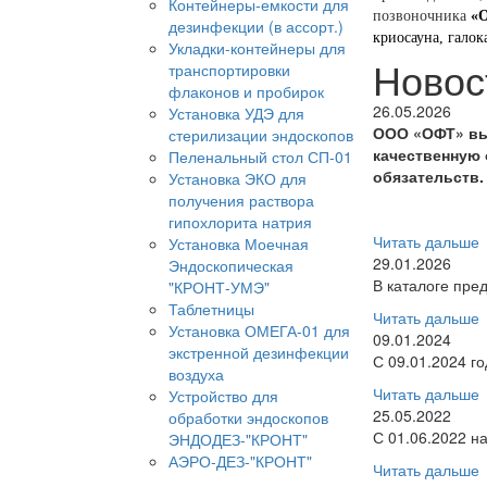
Контейнеры-емкости для
позвоночника
«О
дезинфекции (в ассорт.)
криосауна, галок
Укладки-контейнеры для
Новос
транспортировки
флаконов и пробирок
26.05.2026
Установка УДЭ для
ООО «ОФТ» вы
стерилизации эндоскопов
качественную 
Пеленальный стол СП-01
обязательств.
Установка ЭКО для
получения раствора
гипохлорита натрия
Читать дальше
Установка Моечная
29.01.2026
Эндоскопическая
В каталоге пре
"КРОНТ-УМЭ"
Таблетницы
Читать дальше
Установка ОМЕГА-01 для
09.01.2024
экстренной дезинфекции
С 09.01.2024 г
воздуха
Читать дальше
Устройство для
25.05.2022
обработки эндоскопов
С 01.06.2022 н
ЭНДОДЕЗ-"КРОНТ"
АЭРО-ДЕЗ-"КРОНТ"
Читать дальше