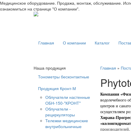
Медицинское оборудование. Продажа, монтаж, обслуживание. Испо
ознакомиться на странице "О компании".
Главная
О компании
Каталог
Поста
Наша продукция
Главная
»
Пост
Тонометры бесконтактные
Phytot
Продукция Кронт-М
Компания «Физ
Облучатели настенные
водолечебного о
ОБН-150-"КРОНТ"
центров и санат
Облучатели -
осуществляем ро
рециркуляторы
Хирана-Прогрес
Тележки медицинские
«колонгидромат»
внутрибольничные
производителей,